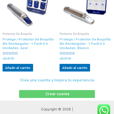
Protector De Boquilla
Protector De Boquilla
Protege / Protector De Boquilla
Protege / Protector De Boquilla
Ms Rectangular- 1 Pack X 6
Ms Rectangular- 1 Pack X 6
Unidades. Azul
Unidades. Blanco
Valorado
Valorado
u$s
8.00
u$s
8.00
con
con
0
0
de
de
Añadir al carrito
Añadir al carrito
5
5
Crea una cuenta y mejora tu experiencia
Crear cuenta
Copyright © 2026 |