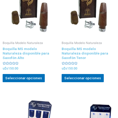
Boquilla Modelo Naturaleza
Boquilla Modelo Naturaleza
Boquilla MS modelo
Boquilla MS modelo
Naturaleza disponible para
Naturaleza disponible para
Saxofón Alto
Saxofón Tenor
Valorado
Valorado
u$s
150.00
u$s
150.00
con
con
0
0
de
de
Seleccionar opciones
Seleccionar opciones
5
5