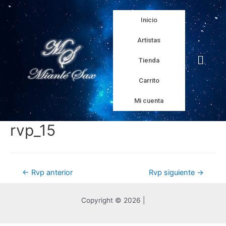
Inicio
Artistas
Tienda
Carrito
Mi cuenta
rvp_15
←
Rvp anterior
Rvp siguiente
→
Copyright © 2026 |